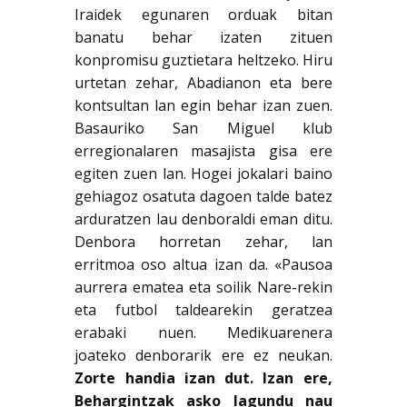
Iraidek egunaren orduak bitan
banatu behar izaten zituen
konpromisu guztietara heltzeko. Hiru
urtetan zehar, Abadianon eta bere
kontsultan lan egin behar izan zuen.
Basauriko San Miguel klub
erregionalaren masajista gisa ere
egiten zuen lan. Hogei jokalari baino
gehiagoz osatuta dagoen talde batez
arduratzen lau denboraldi eman ditu.
Denbora horretan zehar, lan
erritmoa oso altua izan da. «Pausoa
aurrera ematea eta soilik Nare-rekin
eta futbol taldearekin geratzea
erabaki nuen. Medikuarenera
joateko denborarik ere ez neukan.
Zorte handia izan dut. Izan ere,
Behargintzak asko lagundu nau