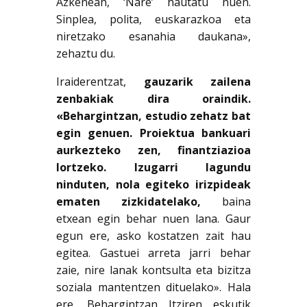
Azkenean, ‘Nare’ hautatu nuen.
Sinplea, polita, euskarazkoa eta
niretzako esanahia daukana»,
zehaztu du.
Iraiderentzat,
gauzarik zailena
zenbakiak dira oraindik.
«Behargintzan, estudio zehatz bat
egin genuen. Proiektua bankuari
aurkezteko zen, finantziazioa
lortzeko. Izugarri lagundu
ninduten, nola egiteko irizpideak
ematen zizkidatelako,
baina
etxean egin behar nuen lana. Gaur
egun ere, asko kostatzen zait hau
egitea. Gastuei arreta jarri behar
zaie, nire lanak kontsulta eta bizitza
soziala mantentzen dituelako». Hala
ere, Behargintzan Itziren eskutik