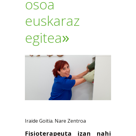
osoa
euskaraz
»
egitea
Iraide Goitia. Nare Zentroa
Fisioterapeuta izan nahi