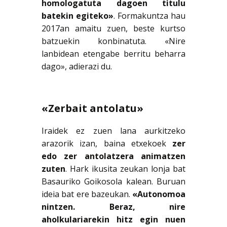
homologatuta dagoen titulu
batekin egiteko»
. Formakuntza hau
2017an amaitu zuen, beste kurtso
batzuekin konbinatuta. «Nire
lanbidean etengabe berritu beharra
dago», adierazi du.
«Zerbait antolatu»
Iraidek ez zuen lana aurkitzeko
arazorik izan, baina etxekoek
zer
edo zer antolatzera animatzen
zuten
. Hark ikusita zeukan lonja bat
Basauriko Goikosola kalean. Buruan
ideia bat ere bazeukan.
«Autonomoa
nintzen. Beraz, nire
aholkulariarekin hitz egin nuen