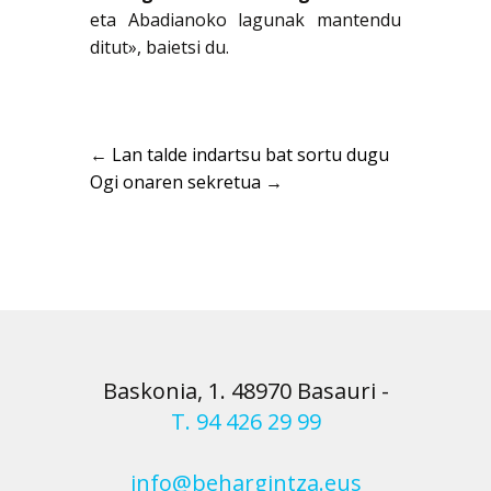
eta Abadianoko lagunak mantendu
ditut», baietsi du.
←
Lan talde indartsu bat sortu dugu
Ogi onaren sekretua
→
Baskonia, 1. 48970 Basauri
-
T. 94 426 29 99
info@behargintza.eus