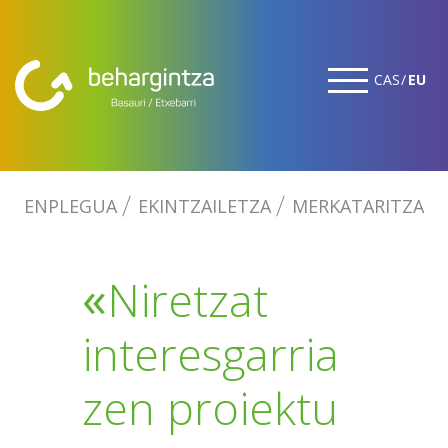
CAS
EU
ENPLEGUA
EKINTZAILETZA
MERKATARITZA
«
Niretzat
interesgarria
zen proiektu