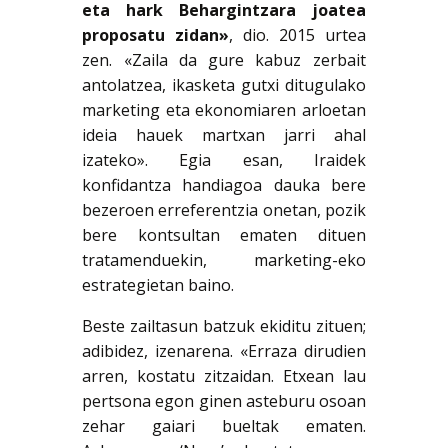
eta hark Behargintzara joatea
proposatu zidan»
, dio. 2015 urtea
zen. «Zaila da gure kabuz zerbait
antolatzea, ikasketa gutxi ditugulako
marketing eta ekonomiaren arloetan
ideia hauek martxan jarri ahal
izateko». Egia esan, Iraidek
konfidantza handiagoa dauka bere
bezeroen erreferentzia onetan, pozik
bere kontsultan ematen dituen
tratamenduekin, marketing-eko
estrategietan baino.
Beste zailtasun batzuk ekiditu zituen;
adibidez, izenarena. «Erraza dirudien
arren, kostatu zitzaidan. Etxean lau
pertsona egon ginen asteburu osoan
zehar gaiari bueltak ematen.