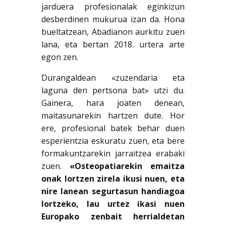
jarduera profesionalak eginkizun
desberdinen mukurua izan da. Hona
bueltatzean, Abadianon aurkitu zuen
lana, eta bertan 2018. urtera arte
egon zen.
Durangaldean «zuzendaria eta
laguna den pertsona bat» utzi du.
Gainera, hara joaten denean,
maitasunarekin hartzen dute. Hor
ere, profesional batek behar duen
esperientzia eskuratu zuen, eta bere
formakuntzarekin jarraitzea erabaki
zuen.
«Osteopatiarekin emaitza
onak lortzen zirela ikusi nuen, eta
nire lanean segurtasun handiagoa
lortzeko, lau urtez ikasi nuen
Europako zenbait herrialdetan