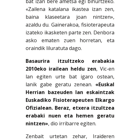
bat izan bere ametsa egi bihurtzeko.
«Zailena katalana ikastea izan zen,
baina klaseetara joan nintzen»,
azaldu du. Gainerakoa, fisioterapeuta
izateko ikasketen parte zen. Denbora
asko ematen zuen horretan, eta
oraindik liluratuta dago.
Basaurira itzultzeko erabakia
2010eko irailean heldu zen
, Vic-en
lan egiten urte bat igaro ostean,
lanik gabe geratu zenean.
«Euskal
Herrian bazeuden lan eskaintzak
Euskadiko Fisioterapeuten Elkargo
Ofizialean. Beraz, etxera itzultzea
erabaki nuen eta hemen geratu
nintzen»
, dio irribarre egiten.
Zenbait urtetan zehar, Iraideren