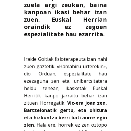
zuela argi zeukan, baina
kanpoan ikasi behar izan
zuen. Euskal Herrian
oraindik ez zegoen
espezialitate hau ezarrita.
Iraide Goitiak fisioterapeuta izan nahi
zuen gaztetik. «Hamahiru urterekin»,
dio. Orduan, espezialitate hau
ezezaguna zen eta, unibertsitatera
heldu zenean, ikasketak Euskal
Herritik kanpo jarraitu behar izan
zituen. Horregatik,
Vic-era joan zen,
Bartzelonatik gertu, eta ohitura
eta hizkuntza berri bati aurre egin
zien
. Hala ere, horrek ez zen oztopo