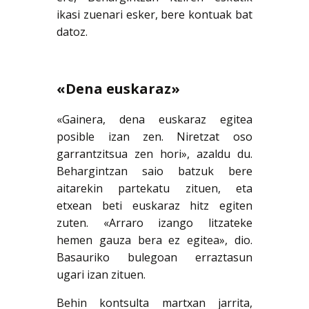
ikasi zuenari esker, bere kontuak bat
datoz.
«Dena euskaraz»
«Gainera, dena euskaraz egitea
posible izan zen. Niretzat oso
garrantzitsua zen hori», azaldu du.
Behargintzan saio batzuk bere
aitarekin partekatu zituen, eta
etxean beti euskaraz hitz egiten
zuten. «Arraro izango litzateke
hemen gauza bera ez egitea», dio.
Basauriko bulegoan erraztasun
ugari izan zituen.
Behin kontsulta martxan jarrita,