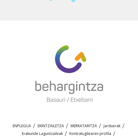
ENPLEGUA
EKINTZAILETZA
MERKATARITZA
Jarduerak
Erakunde Laguntzaileak
Kontratugilearen profila