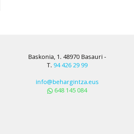
Baskonia, 1. 48970 Basauri
-
T.
94 426 29 99
info@behargintza.eus
648 145 084