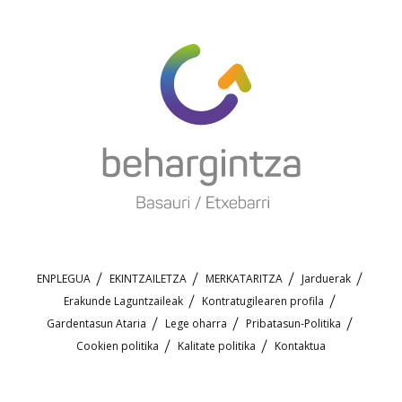
ENPLEGUA
EKINTZAILETZA
MERKATARITZA
Jarduerak
Erakunde Laguntzaileak
Kontratugilearen profila
Gardentasun Ataria
Lege oharra
Pribatasun-Politika
Cookien politika
Kalitate politika
Kontaktua