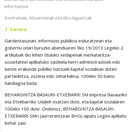
informazioa
Kontratuak, hitzarmenak eta diru-laguntzak
1. Sarrera
Gardentasunari, informazio publikoa eskuratzeari eta
gobernu onari buruzko abenduaren 9ko 19/2013 Legeko 2.
artikuluak dio lehen tituluko xedapenak merkataritza-
sozietateei aplikatuko zaizkiela herri-administrazioek edo
beste erakunde publiko batzuek kapital sozialean duten
partaidetza, zuzena edo zeharkakoa, 100eko 50 baino
handiagoa bada.
BEHARGINTZA BASAURI-ETXEBARRI SM enpresa Basauriko
eta Etxebarriko Udalek osatzen dute, eta kapital sozialaren
100eko 100 dute. Ondorioz, BEHARGINTZA BASAURI-
ETXEBARRI SMri (aurrerantzean BHG) aipatu Legea aplikatu
behar zaio.