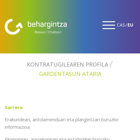
CAS
EU
KONTRATUGILEAREN PROFILA
GARDENTASUN ATARIA
Sarrera
Erakundeari, antolamenduari eta plangintzari buruzko
informazioa
Ekonomiari, aurrekontuei eta estatistikei buruzko