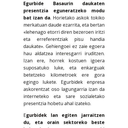
Egurbide Basaurin daukaten
presentzia eguneratzeko modu
bat izan da
. Horietako askok tokiko
merkatuan daude ezarrita, eta bertan
«lehenago etorri diren bezeroen iritzi
eta erreferentziak pisu handia
daukate». Gehiengoei ez zaie egoera
hau aldatzea interesgarri iruditzen.
Izan ere, horrek kostuen igoera
suposatuko luke, eta enkarguak
betetzeko kilometroek ere gora
egingo lukete. Egurbidek enpresa
askorentzat oso lagungarria izan da
interneteko eta sare sozialetako
presentzia hobetu ahal izateko.
E
gurbidek lan egiten jarraitzen
du, eta orain sektoreko beste