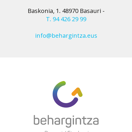
Baskonia, 1. 48970 Basauri
-
T. 94 426 29 99
info@behargintza.eus