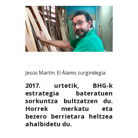
Jesús Martín. El Álamo zurgindegia
2017. urtetik, BHG-k
estrategia bateratuen
sorkuntza bultzatzen du.
Horrek merkatu eta
bezero berrietara heltzea
ahalbidetu du.