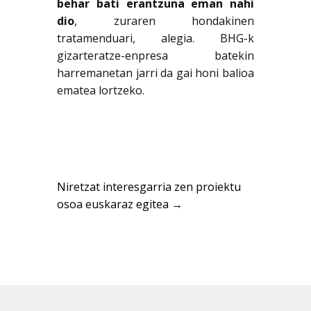
behar bati erantzuna eman nahi
dio
, zuraren hondakinen
tratamenduari, alegia. BHG-k
gizarteratze-enpresa batekin
harremanetan jarri da gai honi balioa
ematea lortzeko.
Niretzat interesgarria zen proiektu
osoa euskaraz egitea
→