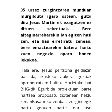
35 urtez zurgintzaren munduan
murgilduta igaro ostean, gutxi
dira Jesús Martín-ek ezagutzen ez
dituen sekretuak. Bere
aitaginarrebarekin lan egiten hasi
zen, eta hau erretiratu zenean,
bere emaztearekin batera hartu
zuen negozio oparo honen
lekukoa.
Hala ere, Jesús pertsona geldiezin
bat da, ikasteko aukera guztiak
aprobetxatzen baititu. Horietako bat
BHG-tik Egurbide proiektuan parte
hartzea proposatu ziotenean heldu
zen. «Basauriko zenbait zurgindegik
hartu genuen parte, eta oso