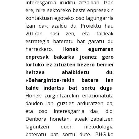
interesgarria iruditu zitzaidan. Izan
ere, nire sektoreko beste enpresekin
kontaktuan egoteko oso lagungarria
izan da», azaldu du. Proiektu hau
2017an hasi zen, eta taldeak
estrategia bateratu bat garatu du
harrezkero.
Honek egurraren
enpresak bakarka joanez gero
lortuko ez zituzten bezero berriei
heltzea ahalbidetu du.
«Behargintza-rekin batera lan
talde indartsu bat sortu dugu
.
Honek zurgintzarekin erlazionatuta
dauden lan guztiez arduratzen da,
eta oso interesgarria da», dio.
Denbora honetan, ateak zabaltzen
laguntzen duen metodologia
bateratu bat sortu dute. BHG-ko