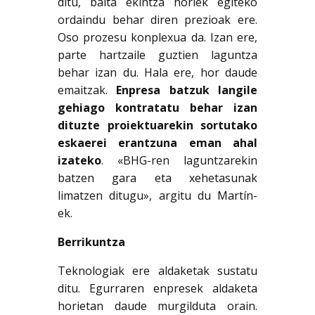
ditu, baita ekintza horiek egiteko
ordaindu behar diren prezioak ere.
Oso prozesu konplexua da. Izan ere,
parte hartzaile guztien laguntza
behar izan du. Hala ere, hor daude
emaitzak.
Enpresa batzuk langile
gehiago kontratatu behar izan
dituzte proiektuarekin sortutako
eskaerei erantzuna eman ahal
izateko
. «BHG-ren laguntzarekin
batzen gara eta xehetasunak
limatzen ditugu», argitu du Martín-
ek.
Berrikuntza
Teknologiak ere aldaketak sustatu
ditu. Egurraren enpresek aldaketa
horietan daude murgilduta orain.