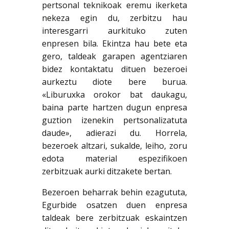
pertsonal teknikoak eremu ikerketa
nekeza egin du, zerbitzu hau
interesgarri aurkituko zuten
enpresen bila. Ekintza hau bete eta
gero, taldeak garapen agentziaren
bidez kontaktatu dituen bezeroei
aurkeztu diote bere burua.
«Liburuxka orokor bat daukagu,
baina parte hartzen dugun enpresa
guztion izenekin pertsonalizatuta
daude», adierazi du. Horrela,
bezeroek altzari, sukalde, leiho, zoru
edota material espezifikoen
zerbitzuak aurki ditzakete bertan.
Bezeroen beharrak behin ezagututa,
Egurbide osatzen duen enpresa
taldeak bere zerbitzuak eskaintzen