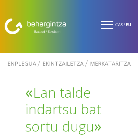
CAS
EU
ENPLEGUA
EKINTZAILETZA
MERKATARITZA
«
Lan talde
indartsu bat
»
sortu dugu