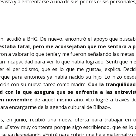
evista y a enfrentarse a una de sus peores crisis personales;
n, acudió a BHG. De nuevo, encontró el apoyo que busca
estaba fatal, pero me aconsejaban que me sentara a p
on a valorar lo que tenía y me fueron señalando las metas
n incapacidad para ver lo que había logrado. Sentí que m
er el periodismo, que es lo que me gusta», explica. Decid
rque para entonces ya había nacido su hijo. Lo hizo desde
ación con su nueva tarea como madre.
Con la tranquilidad
d con la que asegura que se enfrenta a las entrevist
en noviembre
de aquel mismo año. «Lo logré a través de
ara encargarme de la agenda cultural de Bilbao».
, en junio, recibió una nueva oferta para trabajar en o
. «Estoy muy contenta porque sigo escribiendo, que es lo
l se va despejando. «Entré para cubrir una baja maternal y