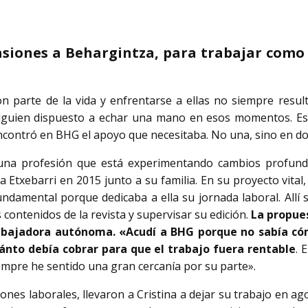
asiones a Behargintza, para trabajar com
on parte de la vida y enfrentarse a ellas no siempre result
lguien dispuesto a echar una mano en esos momentos. Eso
 encontró en BHG el apoyo que necesitaba. No una, sino en d
, una profesión que está experimentando cambios profun
 a Etxebarri en 2015 junto a su familia. En su proyecto vital
undamental porque dedicaba a ella su jornada laboral. Allí 
s contenidos de la revista y supervisar su edición.
La propue
abajadora autónoma. «Acudí a BHG porque no sabía có
uánto debía cobrar para que el trabajo fuera rentable
. 
empre he sentido una gran cercanía por su parte».
iones laborales, llevaron a Cristina a dejar su trabajo en a