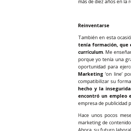
más de diez años en la r
Reinventarse
También en esta ocasió
tenía formación, que 
currículum
. Me enseñar
porque yo tenía una gra
oportunidad para ejerc
Marketing
‘on line’ po
compatibilizar su form
hecho y la insegurida
encontró un empleo 
empresa de publicidad p
Hace unos pocos meses
marketing de contenidos
Ahora, su futuro labora