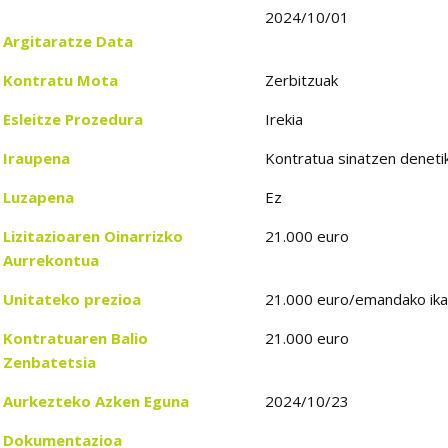
2024/10/01
Argitaratze Data
Kontratu Mota
Zerbitzuak
Esleitze Prozedura
Irekia
Iraupena
Kontratua sinatzen denet
Luzapena
Ez
Lizitazioaren Oinarrizko
21.000 euro
Aurrekontua
Unitateko prezioa
21.000 euro/emandako ika
Kontratuaren Balio
21.000 euro
Zenbatetsia
Aurkezteko Azken Eguna
2024/10/23
Dokumentazioa