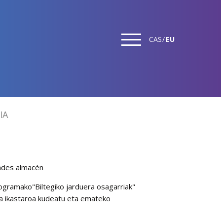
CAS
EU
IA
ades almacén
gramako"Biltegiko jarduera osagarriak"
ia ikastaroa kudeatu eta emateko