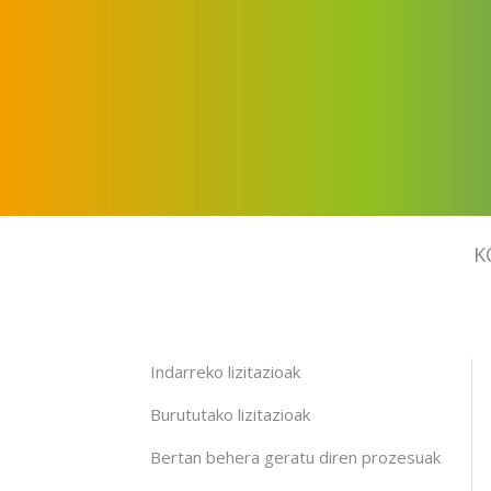
K
Indarreko lizitazioak
Burututako lizitazioak
Bertan behera geratu diren prozesuak