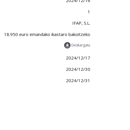
2024/12/16
1
IFAP, S.L.
18.950 euro emandako ikastaro bakoitzeko
Deskargatu
2024/12/17
2024/12/30
2024/12/31