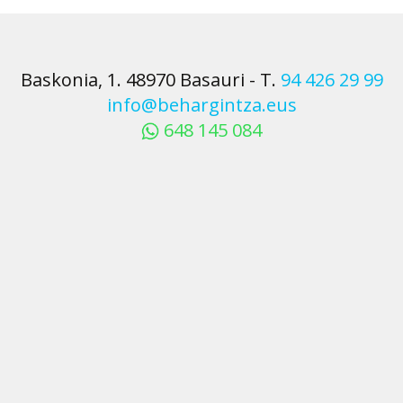
Baskonia, 1. 48970 Basauri
-
T.
94 426 29 99
info@behargintza.eus
648 145 084