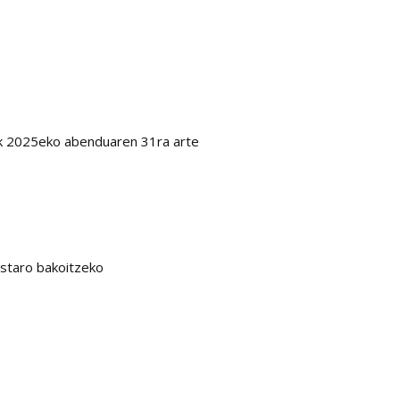
ik 2025eko abenduaren 31ra arte
staro bakoitzeko