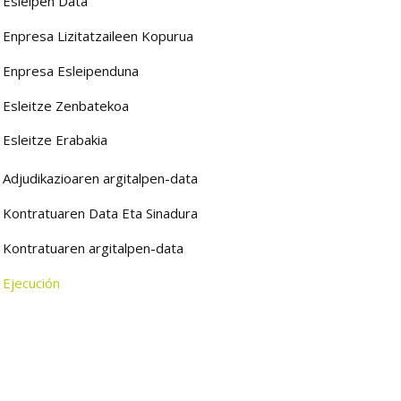
Esleipen Data
Enpresa Lizitatzaileen Kopurua
Enpresa Esleipenduna
Esleitze Zenbatekoa
Esleitze Erabakia
Adjudikazioaren argitalpen-data
Kontratuaren Data Eta Sinadura
Kontratuaren argitalpen-data
Ejecución