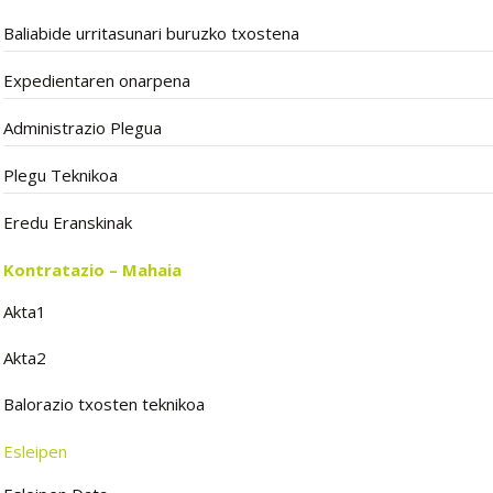
Baliabide urritasunari buruzko txostena
Expedientaren onarpena
Administrazio Plegua
Plegu Teknikoa
Eredu Eranskinak
Kontratazio – Mahaia
Akta1
Akta2
Balorazio txosten teknikoa
Esleipen