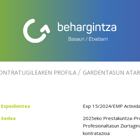
ONTRATUGILEAREN PROFILA
GARDENTASUN ATAR
Espedientea
Exp 15/2024/EMP Activid
Xedea
2025eko Prestakuntza-Pro
Profesionaltasun Ziurtagir
kontratazioa