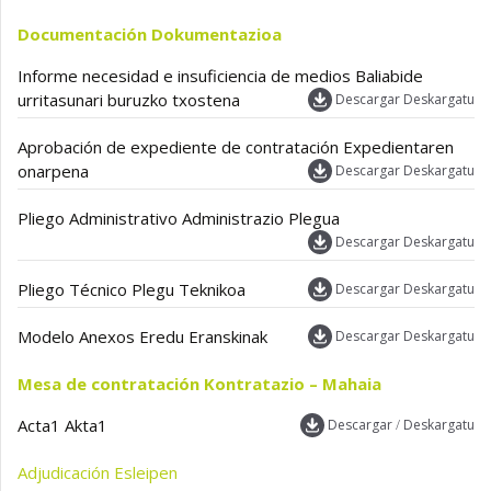
Documentación
Dokumentazioa
Informe necesidad e insuficiencia de medios
Baliabide
urritasunari buruzko txostena
Descargar
Deskargatu
Aprobación de expediente de contratación
Expedientaren
onarpena
Descargar
Deskargatu
Pliego Administrativo
Administrazio Plegua
Descargar
Deskargatu
Pliego Técnico
Plegu Teknikoa
Descargar
Deskargatu
Modelo Anexos
Eredu Eranskinak
Descargar
Deskargatu
Mesa de contratación
Kontratazio – Mahaia
Acta1
Akta1
Descargar
/
Deskargatu
Adjudicación
Esleipen